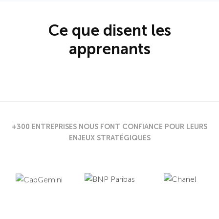
m
m
o
o
i
i
Ce que disent les
g
g
apprenants
n
n
a
a
g
g
e
e
p
s
r
u
é
i
+300 ENTREPRISES NOUS FONT CONFIANCE POUR LEURS
c
v
ENJEUX STRATÉGIQUES
é
a
d
n
e
t
n
t