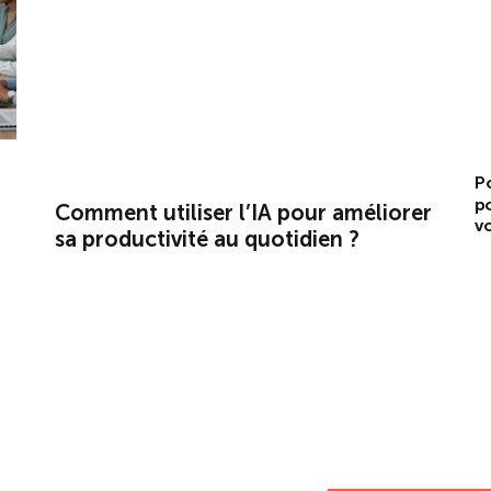
P
po
Comment utiliser l’IA pour améliorer
vo
sa productivité au quotidien ?