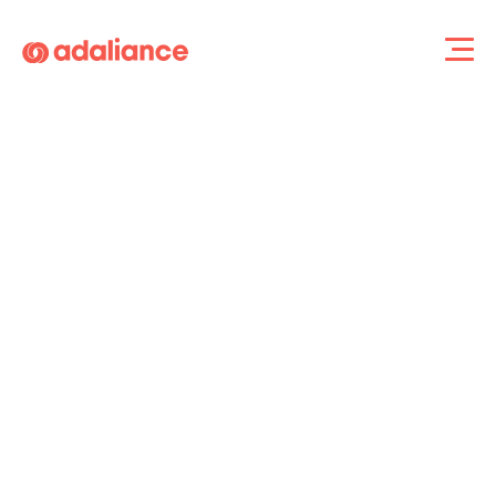
Adaliance
Accueil
Références
Ils nous font confiance