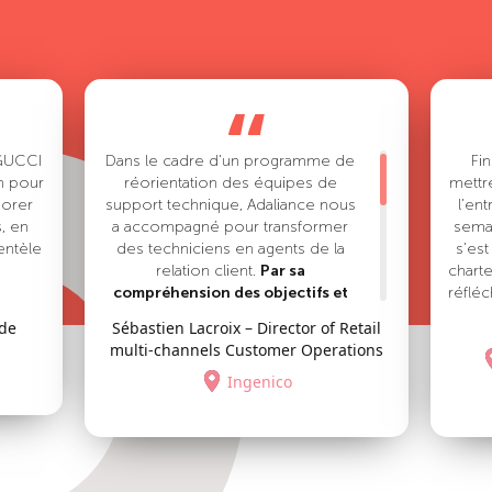
“
 GUCCI
Dans le cadre d’un programme de
Fi
n pour
réorientation des équipes de
mettr
iorer
support technique, Adaliance nous
l’ent
s, en
a accompagné pour transformer
sema
ientèle
des techniciens en agents de la
s’es
relation client.
Par sa
charte
compréhension des objectifs et
réfléc
pour
des enjeux
, Adaliance nous a
tech
 de
Sébastien Lacroix – Director of Retail
la
permis de trouver la bonne
télé
multi-channels Customer Operations
la
démarche et les bons outils de
bes
s
formation à mettre en place.
Ingenico
s’est 
CE a su
L’approche proposée a été un
Ada
enu de
succès, répliquée dans d’autres
regre
,
entités d’Ingenico, et fait toujours
pr
s de
l’objet d’un
suivi régulier
depuis
pra
 cette
près de 3 ans.
Bravo et merci pour