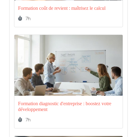
Formation coût de revient : maîtrisez le calcul
Durée :
7h
Formation diagnostic d'entreprise : boostez votre
développement
Durée :
7h