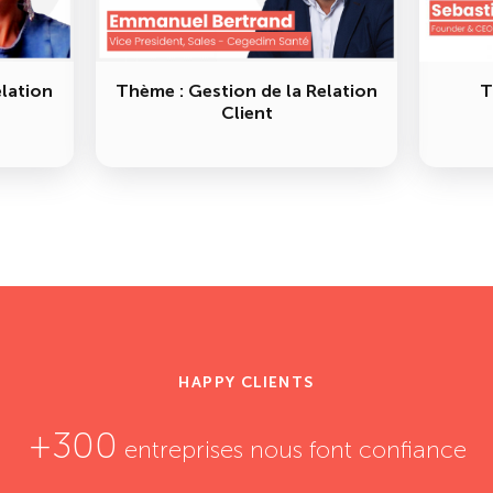
elation
Thème : Gestion de la Relation
T
Client
HAPPY CLIENTS
+300
entreprises nous font confiance