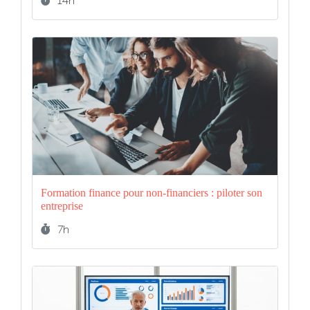
14h
Formation finance pour non-financiers : piloter son
entreprise
Durée :
7h