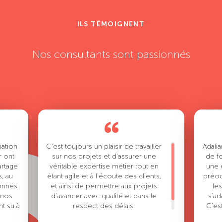
ILS TÉMOIGNENT
Nos consultants sont passionnés
“
mation
C’est toujours un plaisir de travailler
Adali
r ont
sur nos projets et d’assurer une
de fo
rtage
véritable expertise métier tout en
une 
s, au
étant agile et à l’écoute des clients,
préoc
onnés.
et ainsi de permettre aux projets
les
 nos
d’avancer avec qualité et dans le
s’a
nt su à
respect des délais.
C’es
 d’une
toujo