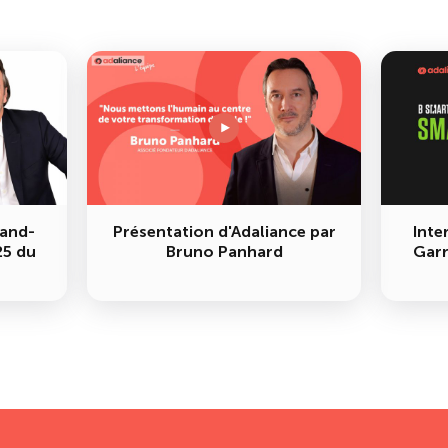
land-
Présentation d'Adaliance par
Inte
25 du
Bruno Panhard
Garr