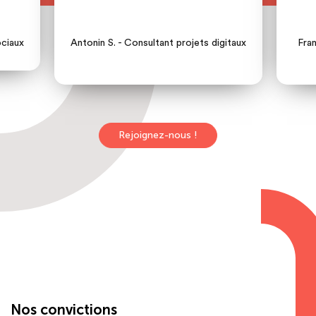
icace.
ciaux
Antonin S. - Consultant projets digitaux
Fran
Rejoignez-nous !
Nos convictions