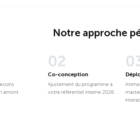
Notre approche p
02
0
Co-conception
Dépl
besoins
Ajustement du programme à
Anima
en amont.
votre référentiel interne 2026.
master
interac