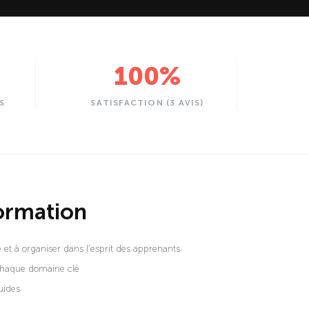
100
%
S
SATISFACTION (3 AVIS)
formation
 et à organiser dans l'esprit des apprenants
chaque domaine clé
uides