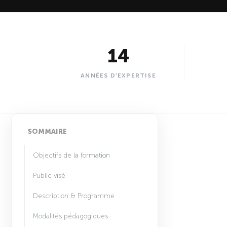
14
ANNÉES D'EXPERTISE
SOMMAIRE
Objectifs de la formation
Public visé
Description & Programme
Modalités pédagogiques