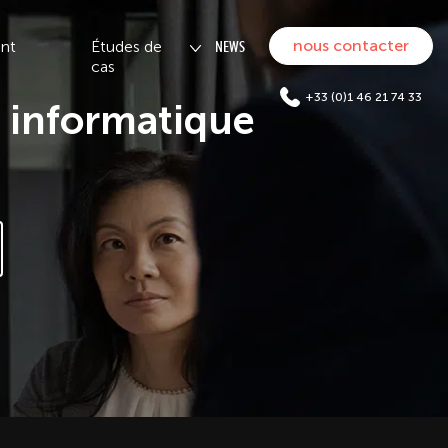
nous contacter
ont
Études de
NEWS
cas
+33 (0)1 46 21 74 33
n informatique