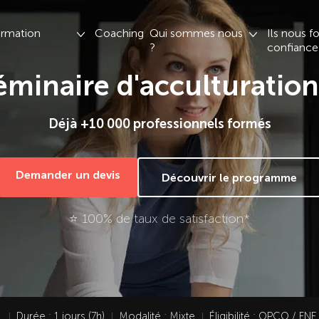
ormation
Coaching
Qui sommes nous
Ils nous f
?
confiance
éminaire d'acculturatio
Déjà +10 000 professionnels formés
Demander un devis
Découvrir le programme
⭐ 100% de taux de satisfaction*
Durée : 1 jours (7h)
Modalité : Mixte
Éligibilité : OPCO / FNE
I
I
I