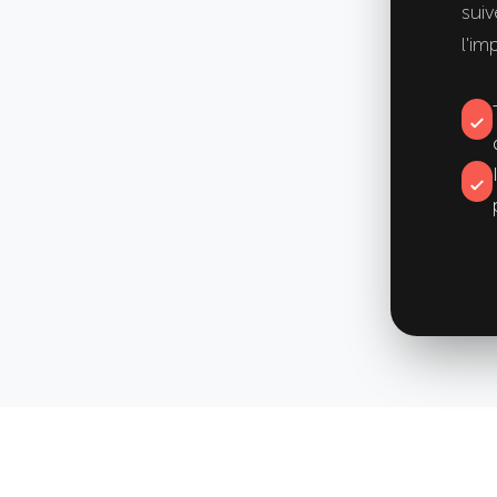
sui
l'im