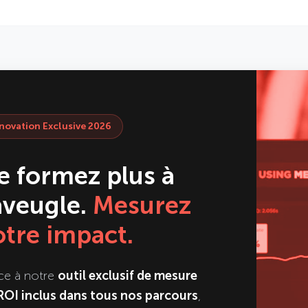
novation Exclusive 2026
e formez plus à
'aveugle.
Mesurez
otre impact.
ce à notre
outil exclusif de mesure
ROI inclus dans tous nos parcours
,