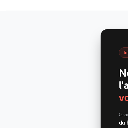
In
N
l
v
Grâ
du 