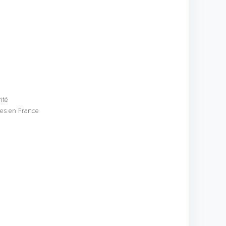
ité
ées en France