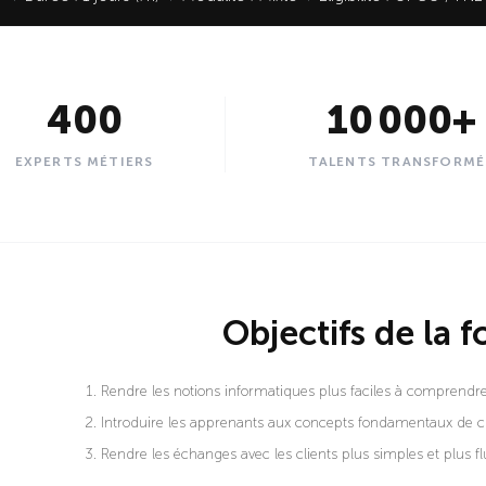
400
10 000
+
EXPERTS MÉTIERS
TALENTS TRANSFORMÉ
Objectifs de la 
Rendre les notions informatiques plus faciles à comprendre
Introduire les apprenants aux concepts fondamentaux de 
Rendre les échanges avec les clients plus simples et plus fl